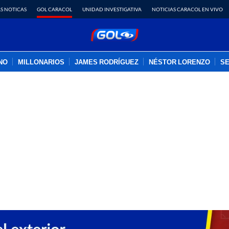
S NOTICAS
GOL CARACOL
UNIDAD INVESTIGATIVA
NOTICIAS CARACOL EN VIVO
INO
MILLONARIOS
JAMES RODRÍGUEZ
NÉSTOR LORENZO
SE
PUBLICIDAD