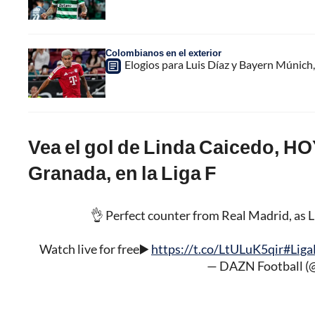
Colombianos en el exterior
Elogios para Luis Díaz y Bayern Múnich, 
Vea el gol de Linda Caicedo, HO
Granada, en la Liga F
👌 Perfect counter from Real Madrid, as L
Watch live for free▶️
https://t.co/LtULuK5qir
#Liga
— DAZN Football 