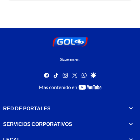
Síguenos en:
facebook
tiktok
instagram
twitter
whatsapp
google
youtube-
Más contenido en
footer
RED DE PORTALES
SERVICIOS CORPORATIVOS
LEGAL