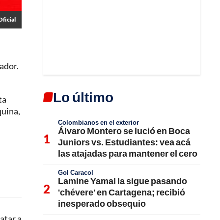
Oficial
ador.
Lo último
ta
quina,
Colombianos en el exterior
Álvaro Montero se lució en Boca
Juniors vs. Estudiantes: vea acá
las atajadas para mantener el cero
Gol Caracol
Lamine Yamal la sigue pasando
'chévere' en Cartagena; recibió
inesperado obsequio
atar a