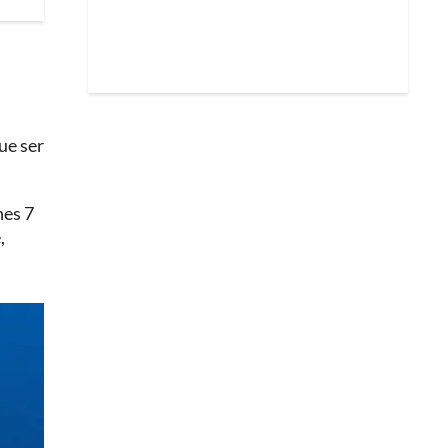
ue ser
nes 7
,