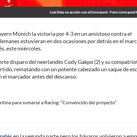
Luis Díaz en acción con el Liverpool - Foto: Liverpool 
ayern Múnich la victoria por 4-3 en un amistoso contra el
 alemanes estuvieran en dos ocasiones por detrás en el marc
és, este miércoles.
uerte disparo del neerlandés Cody Gakpo (2) y su compatrio
partido, rematando con un potente cabezado un saque de es
n el marcador antes del descanso.
ntina para sumarse a Racing: “Convencido del proyecto”
inglés
en la segunda parte pero los bávaros volvieron a emp