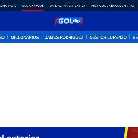
S NOTICAS
GOL CARACOL
UNIDAD INVESTIGATIVA
NOTICIAS CARACOL EN VIVO
INO
MILLONARIOS
JAMES RODRÍGUEZ
NÉSTOR LORENZO
SE
PUBLICIDAD