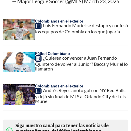
— Major League Soccer (@MLS)
March 23, 2025
Colombianos en el exterior
Luis Fernando Muriel se destapó y confesó
los equipos de Colombia en los que jugaría
Fútbol Colombiano
¿Quieren convencer a Juan Fernando
Quintero de volver al Junior? Bacca y Muriel lo
llamaron
Colombianos en el exterior
Andrés Reyes anotó gol con NY Red Bulls
y dejó sin final de MLS al Orlando City de Luis
Muriel
Siga nuestro canal para tener las noticias de
nuestras figuras, del fútbol colombiano e