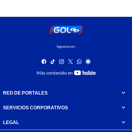
Síguenos en:
facebook
tiktok
instagram
twitter
whatsapp
google
youtube-
Más contenido en
footer
RED DE PORTALES
SERVICIOS CORPORATIVOS
LEGAL