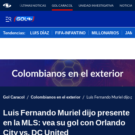
ÚLTIMAS NOTICAS
GOL CARACOL
UNIDAD INVESTIGATIVA
NOTICIAS
Tendencias:
LUIS DÍAZ
FIFA-INFANTINO
MILLONARIOS
JAM
PUBLICIDAD
/
/
Gol Caracol
Colombianos en el exterior
Luis Fernando Muriel dijo pr
Luis Fernando Muriel dijo presente
en la MLS: vea su gol con Orlando
City vs. DC United