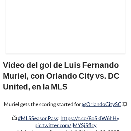
Video del gol de Luis Fernando
Muriel, con Orlando City vs. DC
United, en la MLS
Muriel gets the scoring started for
@OrlandoCitySC
💥
📺
#MLSSeasonPass
:
https://t.co/8oSklW6hHy
pic.twitter.com/jMYSjSflcy