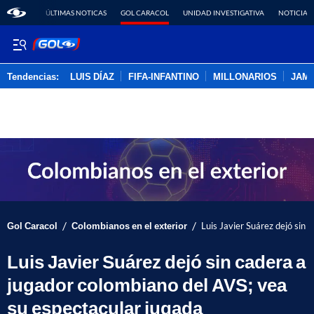
ÚLTIMAS NOTICAS
GOL CARACOL
UNIDAD INVESTIGATIVA
NOTICIAS
Tendencias:
LUIS DÍAZ
FIFA-INFANTINO
MILLONARIOS
JAM
PUBLICIDAD
/
/
Gol Caracol
Colombianos en el exterior
Luis Javier Suárez dejó sin 
Luis Javier Suárez dejó sin cadera a
jugador colombiano del AVS; vea
su espectacular jugada