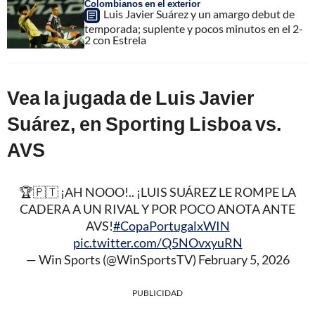
Colombianos en el exterior
Luis Javier Suárez y un amargo debut de
temporada; suplente y pocos minutos en el 2-
2 con Estrela
Vea la jugada de Luis Javier
Suárez, en Sporting Lisboa vs.
AVS
🏆🇵🇹 ¡AH NOOO!.. ¡LUIS SUÁREZ LE ROMPE LA
CADERA A UN RIVAL Y POR POCO ANOTA ANTE
AVS!
#CopaPortugalxWIN
pic.twitter.com/Q5NOvxyuRN
— Win Sports (@WinSportsTV)
February 5, 2026
PUBLICIDAD