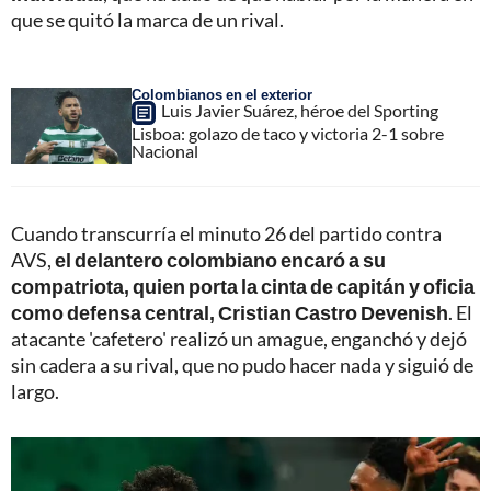
que se quitó la marca de un rival.
Colombianos en el exterior
Luis Javier Suárez, héroe del Sporting
Lisboa: golazo de taco y victoria 2-1 sobre
Nacional
Cuando transcurría el minuto 26 del partido contra
AVS,
el delantero colombiano encaró a su
compatriota, quien porta la cinta de capitán y oficia
como defensa central, Cristian Castro Devenish
. El
atacante 'cafetero' realizó un amague, enganchó y dejó
sin cadera a su rival, que no pudo hacer nada y siguió de
largo.