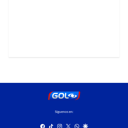
Síguenos en:
facebook
tiktok
instagram
twitter
whatsapp
google