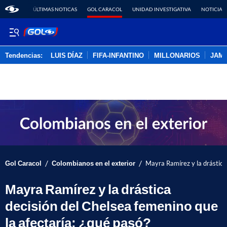
ÚLTIMAS NOTICAS
GOL CARACOL
UNIDAD INVESTIGATIVA
NOTICIAS
Tendencias:
LUIS DÍAZ
FIFA-INFANTINO
MILLONARIOS
JAM
PUBLICIDAD
/
/
Gol Caracol
Colombianos en el exterior
Mayra Ramírez y la drástica 
Mayra Ramírez y la drástica
decisión del Chelsea femenino que
la afectaría: ¿qué pasó?