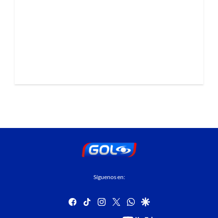
Síguenos en:
facebook
tiktok
instagram
twitter
whatsapp
google