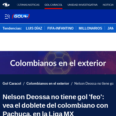
ÚLTIMAS NOTICAS
GOL CARACOL
UNIDAD INVESTIGATIVA
NOTICIAS
Tendencias:
LUIS DÍAZ
FIFA-INFANTINO
MILLONARIOS
JAM
PUBLICIDAD
/
/
Gol Caracol
Colombianos en el exterior
Nelson Deossa no tiene gol '
Nelson Deossa no tiene gol 'feo':
vea el doblete del colombiano con
Pachuca, en la Liga MX