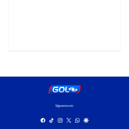
Síguenos en:
facebook
tiktok
instagram
twitter
whatsapp
google