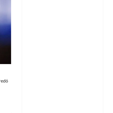
eredó