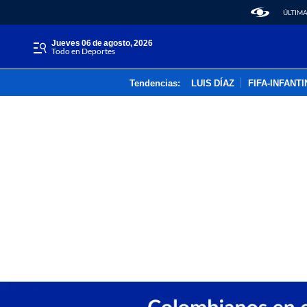
ÚLTIMA
jueves 06 de agosto, 2026
Todo en Deportes
Tendencias:
LUIS DÍAZ
FIFA-INFANT