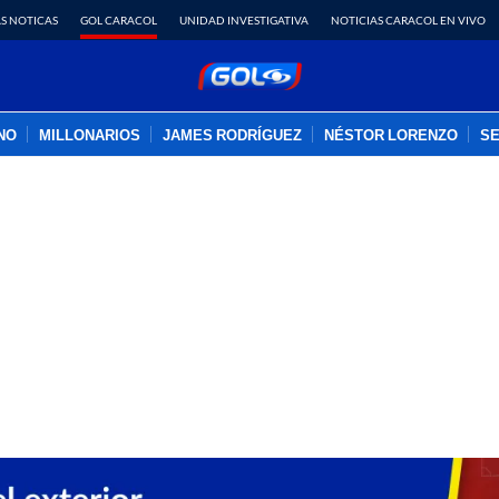
S NOTICAS
GOL CARACOL
UNIDAD INVESTIGATIVA
NOTICIAS CARACOL EN VIVO
INO
MILLONARIOS
JAMES RODRÍGUEZ
NÉSTOR LORENZO
SE
PUBLICIDAD