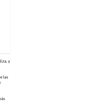
iza, y
e las
r
más