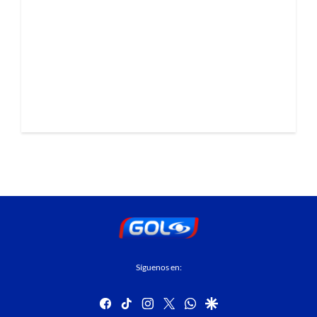
Síguenos en:
facebook
tiktok
instagram
twitter
whatsapp
google