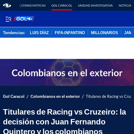
ÚLTIMAS NOTICAS
GOL CARACOL
UNIDAD INVESTIGATIVA
NOTICIAS
Tendencias:
LUIS DÍAZ
FIFA-INFANTINO
MILLONARIOS
JAM
PUBLICIDAD
/
/
Gol Caracol
Colombianos en el exterior
Titulares de Racing vs Cruze
Titulares de Racing vs Cruzeiro: la
decisión con Juan Fernando
Quintero y los colombianos