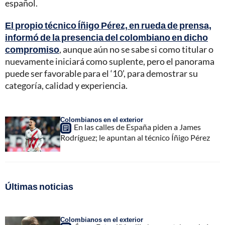
español.
El propio técnico Íñigo Pérez, en rueda de prensa,
informó de la presencia del colombiano en dicho
compromiso
, aunque aún no se sabe si como titular o
nuevamente iniciará como suplente, pero el panorama
puede ser favorable para el ‘10’, para demostrar su
categoría, calidad y experiencia.
Colombianos en el exterior
En las calles de España piden a James
Rodríguez; le apuntan al técnico Íñigo Pérez
Últimas noticias
Colombianos en el exterior