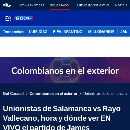
ÚLTIMAS NOTICAS
GOL CARACOL
UNIDAD INVESTIGATIVA
NOTICIAS
Tendencias:
LUIS DÍAZ
FIFA-INFANTINO
MILLONARIOS
JAM
PUBLICIDAD
/
/
Gol Caracol
Colombianos en el exterior
Unionistas de Salamanca vs
Unionistas de Salamanca vs Rayo
Vallecano, hora y dónde ver EN
VIVO el partido de James