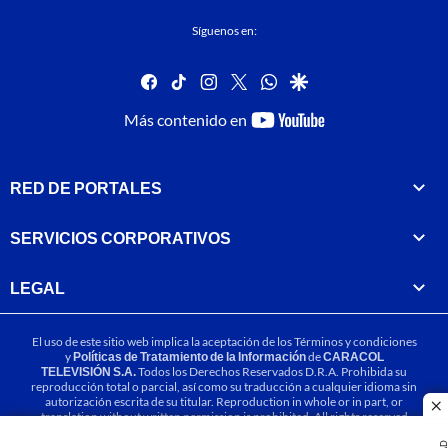
Síguenos en:
facebook
tiktok
instagram
twitter
whatsapp
google
youtube-
Más contenido en
footer
RED DE PORTALES
SERVICIOS CORPORATIVOS
LEGAL
El uso de este sitio web implica la aceptación de los
Términos y condiciones
y
Políticas de Tratamiento de la Información
de
CARACOL
TELEVISIÓN S.A.
Todos los Derechos Reservados D.R.A. Prohibida su
reproducción total o parcial, así como su traducción a cualquier idioma sin
autorización escrita de su titular. Reproduction in whole or in part, or
cl
translation without written permission is prohibited. All rights reserved
2025.