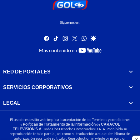
Síguenos en:
facebook
tiktok
instagram
twitter
whatsapp
google
youtube-
Más contenido en
footer
RED DE PORTALES
SERVICIOS CORPORATIVOS
LEGAL
El uso de este sitio web implica la aceptación de los
Términos y condiciones
y
Políticas de Tratamiento de la Información
de
CARACOL
TELEVISIÓN S.A.
Todos los Derechos Reservados D.R.A. Prohibida su
reproducción total o parcial, así como su traducción a cualquier idioma sin
autorización escrita de su titular. Reproduction in whole or in part, or