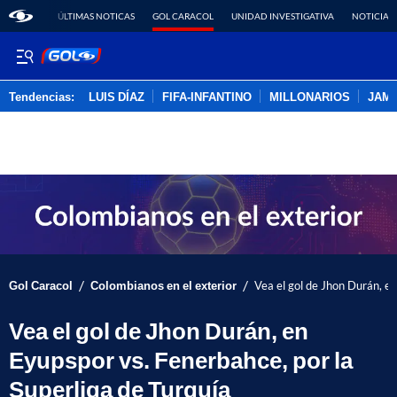
ÚLTIMAS NOTICAS
GOL CARACOL
UNIDAD INVESTIGATIVA
NOTICIAS
Tendencias:
LUIS DÍAZ
FIFA-INFANTINO
MILLONARIOS
JAM
PUBLICIDAD
/
/
Gol Caracol
Colombianos en el exterior
Vea el gol de Jhon Durán, en
Vea el gol de Jhon Durán, en
Eyupspor vs. Fenerbahce, por la
Superliga de Turquía