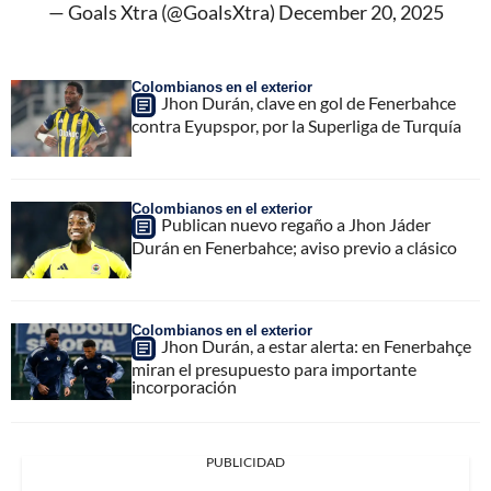
— Goals Xtra (@GoalsXtra)
December 20, 2025
Colombianos en el exterior
Jhon Durán, clave en gol de Fenerbahce
contra Eyupspor, por la Superliga de Turquía
Colombianos en el exterior
Publican nuevo regaño a Jhon Jáder
Durán en Fenerbahce; aviso previo a clásico
Colombianos en el exterior
Jhon Durán, a estar alerta: en Fenerbahçe
miran el presupuesto para importante
incorporación
PUBLICIDAD