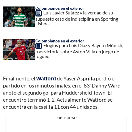
Colombianos en el exterior
Luis Javier Suárez y la verdad de su
supuesto caso de indisciplina en Sporting
Lisboa
Colombianos en el exterior
Elogios para Luis Díaz y Bayern Múnich,
tras victoria sobre Aston Villa en juego de
fogueo
Finalmente, el
Watford
de Yaser Asprilla perdió el
partido en los minutos finales, en el 83' Danny Ward
anotó el segundo gol para Huddersfield Town. El
encuentro terminó 1-2. Actualmente Watford se
encuentra en la casilla 11 con 44 unidades.
PUBLICIDAD