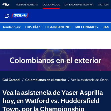
ÚLTIMAS NOTICAS
GOL CARACOL
UNIDAD INVESTIGATIVA
NOTICIAS
Tendencias:
LUIS DÍAZ
FIFA-INFANTINO
MILLONARIOS
JAM
PUBLICIDAD
/
/
Gol Caracol
Colombianos en el exterior
Vea la asistencia de Yaser A
Vea la asistencia de Yaser Asprilla
hoy, en Watford vs. Huddersfield
Town, por la Championship