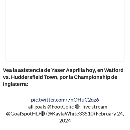
Vea la asistencia de Yaser Asprilla hoy, en Watford
vs. Huddersfield Town, por la Championship de
Inglaterra:
pic.twitter.com/7nOHuC2qz6
— all goals @FootColic 🔴- live stream
@GoalSpotHD🔴 (@KaylaWhite33510)
February 24,
2024