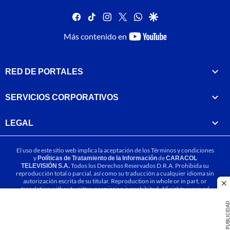
facebook
tiktok
instagram
twitter
whatsapp
google
youtube-
Más contenido en
footer
RED DE PORTALES
SERVICIOS CORPORATIVOS
LEGAL
El uso de este sitio web implica la aceptación de los
Términos y condiciones
y
Políticas de Tratamiento de la Información
de
CARACOL
TELEVISIÓN S.A.
Todos los Derechos Reservados D.R.A. Prohibida su
reproducción total o parcial, así como su traducción a cualquier idioma sin
autorización escrita de su titular. Reproduction in whole or in part, or
cl
translation without written permission is prohibited. All rights reserved
2025.
PUBLICIDA
MIEMBRO DE: