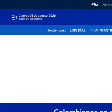
ÚLTIMA
jueves 06 de agosto, 2026
Todo en Deportes
Tendencias:
LUIS DÍAZ
FIFA-INFANT