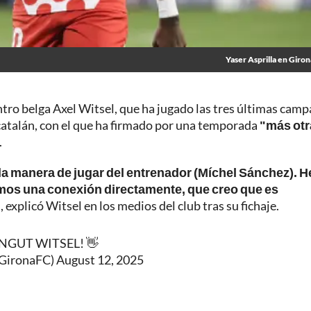
Yaser Asprilla en Giro
ntro belga Axel Witsel, que ha jugado las tres últimas cam
 catalán, con el que ha firmado por una temporada
"más otr
.
la manera de jugar del entrenador (Míchel Sánchez). H
imos una conexión directamente, que creo que es
"
, explicó Witsel en los medios del club tras su fichaje.
NGUT WITSEL! 👋
@GironaFC)
August 12, 2025