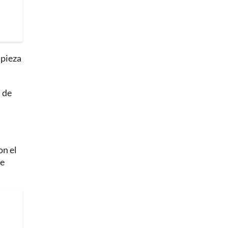
 pieza
a de
on el
de