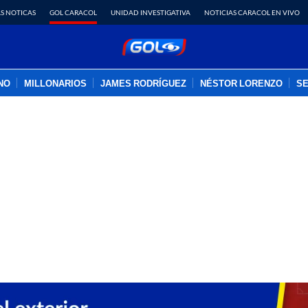
S NOTICAS
GOL CARACOL
UNIDAD INVESTIGATIVA
NOTICIAS CARACOL EN VIVO
INO
MILLONARIOS
JAMES RODRÍGUEZ
NÉSTOR LORENZO
SE
PUBLICIDAD