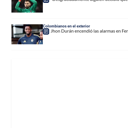
Colombianos en el exterior
Jhon Durán encendió las alarmas en Fen