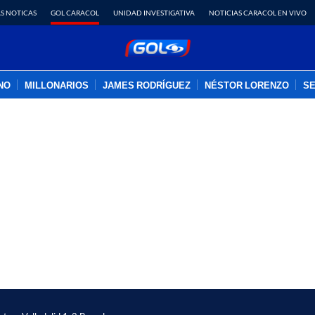
S NOTICAS
GOL CARACOL
UNIDAD INVESTIGATIVA
NOTICIAS CARACOL EN VIVO
INO
MILLONARIOS
JAMES RODRÍGUEZ
NÉSTOR LORENZO
SE
PUBLICIDAD