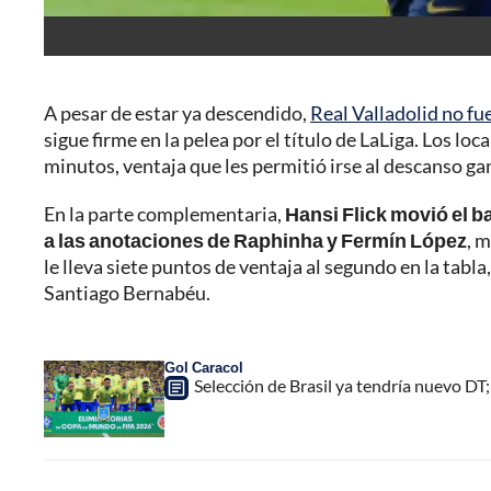
A pesar de estar ya descendido,
Real Valladolid no fu
sigue firme en la pelea por el título de LaLiga. Los l
minutos, ventaja que les permitió irse al descanso g
En la parte complementaria,
Hansi Flick movió el b
a las anotaciones de Raphinha y Fermín López
, m
le lleva siete puntos de ventaja al segundo en la tabl
Santiago Bernabéu.
Gol Caracol
Selección de Brasil ya tendría nuevo DT;