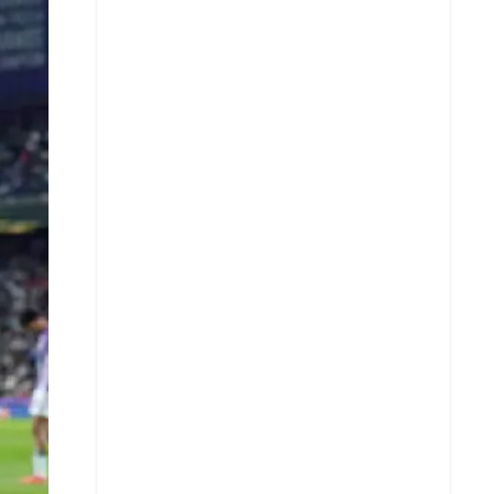
X
Whatsapp