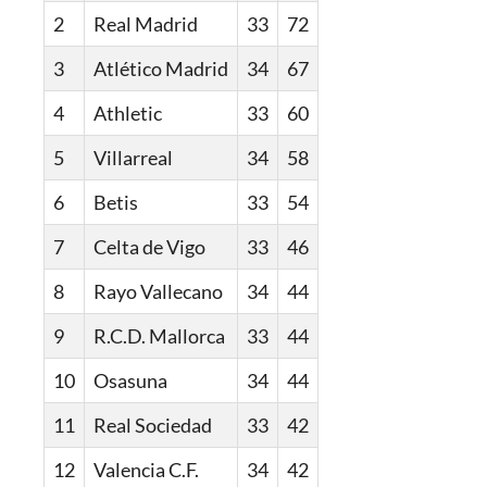
2
Real Madrid
33
72
3
Atlético Madrid
34
67
4
Athletic
33
60
5
Villarreal
34
58
6
Betis
33
54
7
Celta de Vigo
33
46
8
Rayo Vallecano
34
44
9
R.C.D. Mallorca
33
44
10
Osasuna
34
44
11
Real Sociedad
33
42
12
Valencia C.F.
34
42