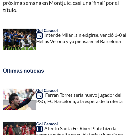
próxima semana en Montjuic, casi una 'final' por el
título.
Gol Caracol
Inter de Milán, sin exigirse, venció 1-0 al
Hellas Verona y ya piensa en el Barcelona
Últimas noticias
Gol Caracol
Ferran Torres sería nuevo jugador del
PSG; FC Barcelona, a la espera de la oferta
Gol Caracol
Atento Santa Fe; River Plate hizo la
compra más alta en su historia y jugaría en