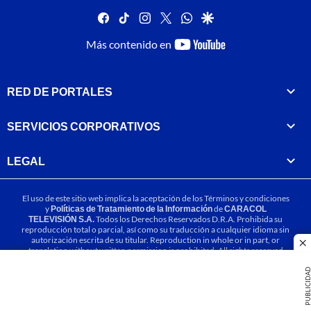
facebook
tiktok
instagram
twitter
whatsapp
google
youtube-
Más contenido en
footer
RED DE PORTALES
SERVICIOS CORPORATIVOS
LEGAL
El uso de este sitio web implica la aceptación de los
Términos y condiciones
y
Políticas de Tratamiento de la Información
de
CARACOL
TELEVISIÓN S.A.
Todos los Derechos Reservados D.R.A. Prohibida su
reproducción total o parcial, así como su traducción a cualquier idioma sin
autorización escrita de su titular. Reproduction in whole or in part, or
cl
translation without written permission is prohibited. All rights reserved
2025.
PUBLICIDA
MIEMBRO DE: