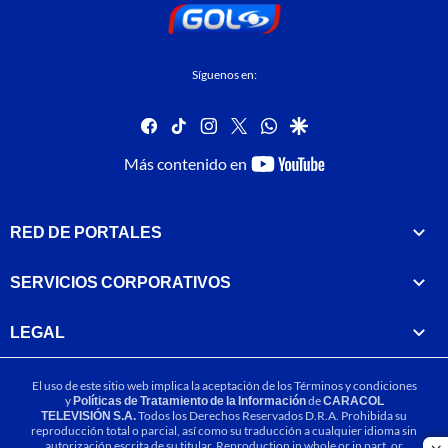
Síguenos en:
facebook
tiktok
instagram
twitter
whatsapp
google
youtube-
Más contenido en
footer
RED DE PORTALES
SERVICIOS CORPORATIVOS
LEGAL
El uso de este sitio web implica la aceptación de los
Términos y condiciones
y
Políticas de Tratamiento de la Información
de
CARACOL
TELEVISIÓN S.A.
Todos los Derechos Reservados D.R.A. Prohibida su
reproducción total o parcial, así como su traducción a cualquier idioma sin
autorización escrita de su titular. Reproduction in whole or in part, or