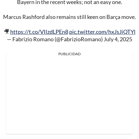
Bayern in the recent weeks; not an easy one.
Marcus Rashford also remains still keen on Barça move.
🎥
https://t.co/VIlzdLPEn8
pic.twitter.com/hxJsJiQTYl
— Fabrizio Romano (@FabrizioRomano)
July 4, 2025
PUBLICIDAD