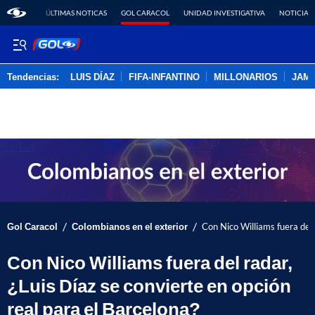
ÚLTIMAS NOTICAS
GOL CARACOL
UNIDAD INVESTIGATIVA
NOTICIAS
Tendencias:
LUIS DÍAZ
FIFA-INFANTINO
MILLONARIOS
JAM
PUBLICIDAD
/
/
Gol Caracol
Colombianos en el exterior
Con Nico Williams fuera del 
Con Nico Williams fuera del radar,
¿Luis Díaz se convierte en opción
real para el Barcelona?