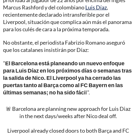
prioridad al jugador de 22 años por encima del inglés
Marcus Rashford y del colombiano
Luis Díaz
,
recientemente declarado intransferible por el
Liverpool, situación que complica aún más el panorama
para los culés de cara a la próxima temporada.
No obstante, el periodista Fabrizio Romano aseguró
que los catalanes insistirán por Díaz:
"
El Barcelona está planeando un nuevo enfoque
para Luis Díaz en los próximos días o semanas tras
la salida de Nico. El Liverpool ya ha cerrado las
puertas tanto al Barça como al FC Bayern en las
últimas semanas; no ha sido fáci
l".
🚨 Barcelona are planning new approach for Luis Diaz
in the next days/weeks after Nico deal off.
Liverpool already closed doors to both Barça and FC