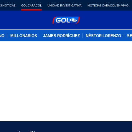
S NOTICAS
GOL CARACOL
UNIDAD INVESTIGATIVA
NOTICIAS CARACOL EN VIVO
INO
MILLONARIOS
JAMES RODRÍGUEZ
NÉSTOR LORENZO
SE
PUBLICIDAD