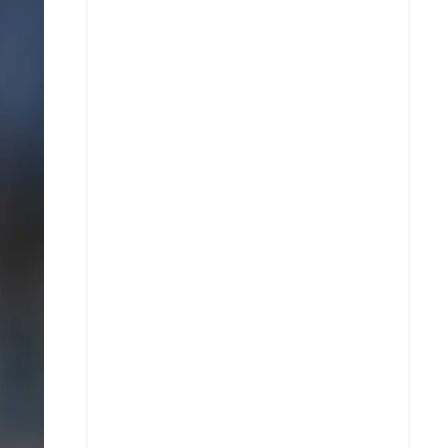
X
Whatsapp