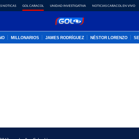
S NOTICAS
GOL CARACOL
UNIDAD INVESTIGATIVA
NOTICIAS CARACOL EN VIVO
INO
MILLONARIOS
JAMES RODRÍGUEZ
NÉSTOR LORENZO
SE
PUBLICIDAD