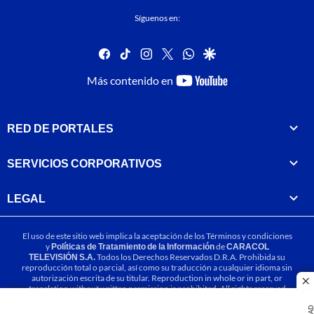
Síguenos en:
facebook
tiktok
instagram
twitter
whatsapp
google
youtube-
Más contenido en
footer
RED DE PORTALES
SERVICIOS CORPORATIVOS
LEGAL
El uso de este sitio web implica la aceptación de los
Términos y condiciones
y
Políticas de Tratamiento de la Información
de
CARACOL
TELEVISIÓN S.A.
Todos los Derechos Reservados D.R.A. Prohibida su
reproducción total o parcial, así como su traducción a cualquier idioma sin
autorización escrita de su titular. Reproduction in whole or in part, or
cl
translation without written permission is prohibited. All rights reserved
2025.