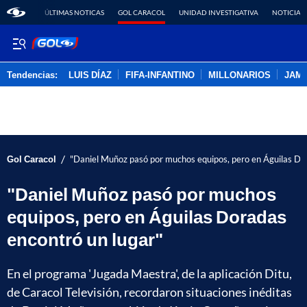
ÚLTIMAS NOTICAS
GOL CARACOL
UNIDAD INVESTIGATIVA
NOTICIAS
Tendencias:
LUIS DÍAZ
FIFA-INFANTINO
MILLONARIOS
JAM
PUBLICIDAD
/
Gol Caracol
"Daniel Muñoz pasó por muchos equipos, pero en Águilas Do
"Daniel Muñoz pasó por muchos
equipos, pero en Águilas Doradas
encontró un lugar"
En el programa 'Jugada Maestra', de la aplicación Ditu,
de Caracol Televisión, recordaron situaciones inéditas