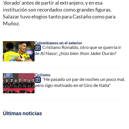
'dorado' antes de partir al extranjero, y en esa
institución son recordados como grandes figuras.
Salazar tuvo elogios tanto para Castaño como para
Muñoz.
Colombianos en el exterior
Cristiano Ronaldo, otro que se querría ir
de Al Nassr; ¿hizo bien Jhon Jáder Durán?
Ciclismo
"He pasado un par de noches un poco mal,
pero sigo motivado en el Giro de Italia"
Últimas noticias