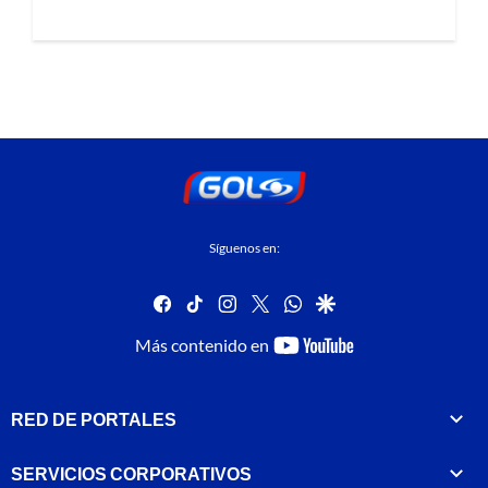
Síguenos en:
facebook
tiktok
instagram
twitter
whatsapp
google
youtube-
Más contenido en
footer
RED DE PORTALES
SERVICIOS CORPORATIVOS