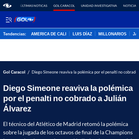
ÚLTIMAS NOTICAS
GOL CARACOL
UNIDAD INVESTIGATIVA
NOTICIAS
Tendencias:
AMERICA DE CALI
LUIS DÍAZ
MILLONARIOS
JA
PUBLICIDAD
/
Gol Caracol
Diego Simeone reaviva la polémica por el penalti no cobrado 
Diego Simeone reaviva la polémica
por el penalti no cobrado a Julián
Álvarez
El técnico del Atlético de Madrid retomó la polémica
sobre la jugada de los octavos de final de la Champions