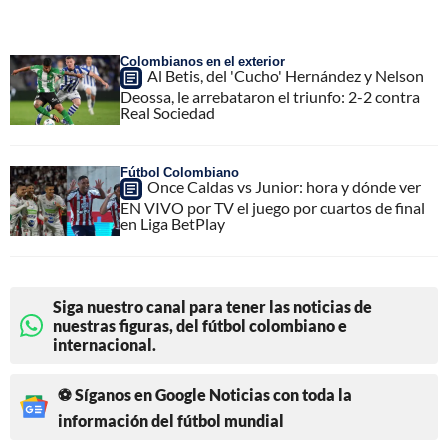
Colombianos en el exterior
Al Betis, del 'Cucho' Hernández y Nelson
Deossa, le arrebataron el triunfo: 2-2 contra
Real Sociedad
Fútbol Colombiano
Once Caldas vs Junior: hora y dónde ver
EN VIVO por TV el juego por cuartos de final
en Liga BetPlay
Siga nuestro canal para tener las noticias de
nuestras figuras, del fútbol colombiano e
internacional.
⚽ Síganos en Google Noticias con toda la
información del fútbol mundial