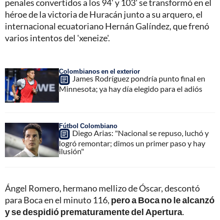
penales convertidos a los 94' y 103' se transformó en el
héroe de la victoria de Huracán junto a su arquero, el
internacional ecuatoriano Hernán Galíndez, que frenó
varios intentos del 'xeneize'.
Colombianos en el exterior
James Rodríguez pondría punto final en
Minnesota; ya hay día elegido para el adiós
Fútbol Colombiano
Diego Arias: "Nacional se repuso, luchó y
logró remontar; dimos un primer paso y hay
ilusión"
Ángel Romero, hermano mellizo de Óscar, descontó
para Boca en el minuto 116,
pero a Boca no le alcanzó
y se despidió prematuramente del Apertura
.