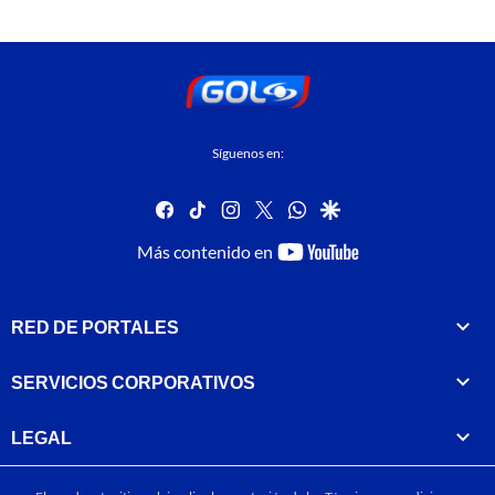
Síguenos en:
facebook
tiktok
instagram
twitter
whatsapp
google
youtube-
Más contenido en
footer
RED DE PORTALES
SERVICIOS CORPORATIVOS
LEGAL