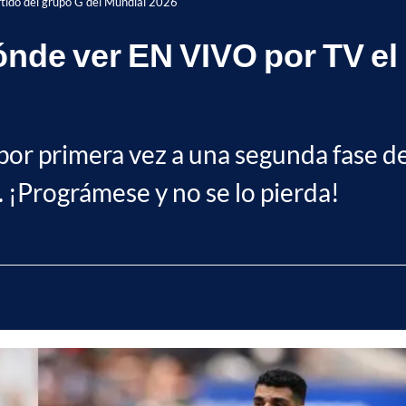
rtido del grupo G del Mundial 2026
dónde ver EN VIVO por TV el
por primera vez a una segunda fase de
e. ¡Prográmese y no se lo pierda!