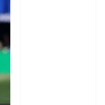
X
Whatsapp