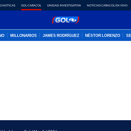
S NOTICAS
GOL CARACOL
UNIDAD INVESTIGATIVA
NOTICIAS CARACOL EN VIVO
INO
MILLONARIOS
JAMES RODRÍGUEZ
NÉSTOR LORENZO
SE
PUBLICIDAD