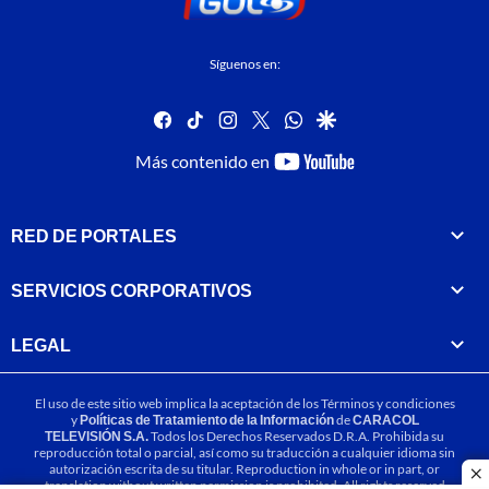
Síguenos en:
facebook
tiktok
instagram
twitter
whatsapp
google
youtube-
Más contenido en
footer
RED DE PORTALES
SERVICIOS CORPORATIVOS
LEGAL
El uso de este sitio web implica la aceptación de los
Términos y condiciones
y
Políticas de Tratamiento de la Información
de
CARACOL
TELEVISIÓN S.A.
Todos los Derechos Reservados D.R.A. Prohibida su
reproducción total o parcial, así como su traducción a cualquier idioma sin
autorización escrita de su titular. Reproduction in whole or in part, or
cl
translation without written permission is prohibited. All rights reserved