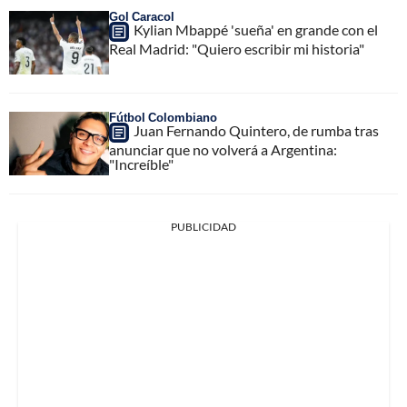
Gol Caracol
Kylian Mbappé 'sueña' en grande con el
Real Madrid: "Quiero escribir mi historia"
Fútbol Colombiano
Juan Fernando Quintero, de rumba tras
anunciar que no volverá a Argentina:
"Increíble"
PUBLICIDAD