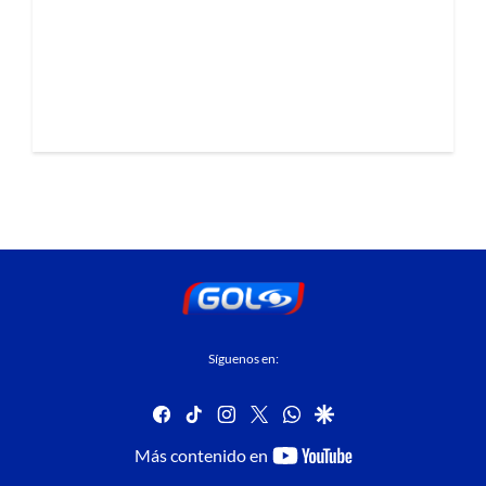
Síguenos en:
facebook
tiktok
instagram
twitter
whatsapp
google
youtube-
Más contenido en
footer