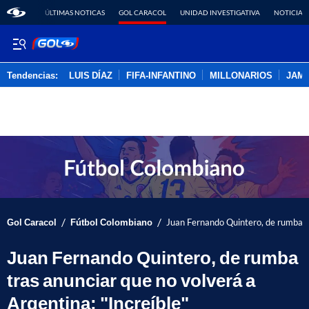
ÚLTIMAS NOTICAS
GOL CARACOL
UNIDAD INVESTIGATIVA
NOTICIAS
Tendencias:
LUIS DÍAZ
FIFA-INFANTINO
MILLONARIOS
JAM
PUBLICIDAD
/
/
Gol Caracol
Fútbol Colombiano
Juan Fernando Quintero, de rumba tr
Juan Fernando Quintero, de rumba
tras anunciar que no volverá a
Argentina: "Increíble"