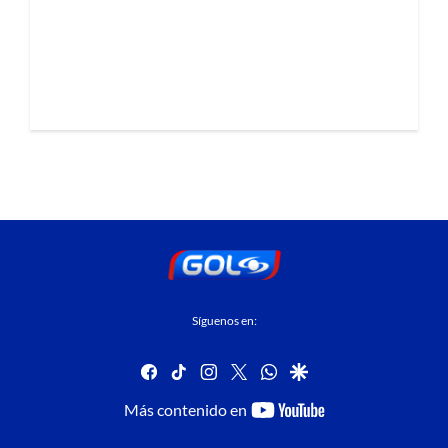
Síguenos en:
facebook
tiktok
instagram
twitter
whatsapp
google
youtube-
Más contenido en
footer