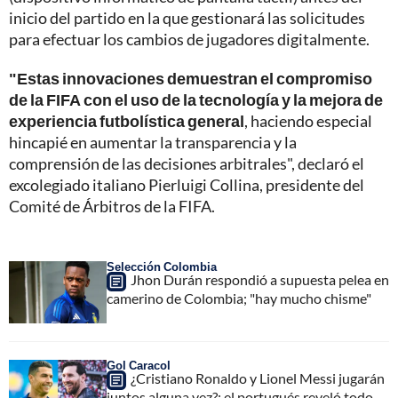
inicio del partido en la que gestionará las solicitudes
para efectuar los cambios de jugadores digitalmente.
"Estas innovaciones demuestran el compromiso
de la FIFA con el uso de la tecnología y la mejora de
experiencia futbolística general
, haciendo especial
hincapié en aumentar la transparencia y la
comprensión de las decisiones arbitrales", declaró el
excolegiado italiano Pierluigi Collina, presidente del
Comité de Árbitros de la FIFA.
Selección Colombia
Jhon Durán respondió a supuesta pelea en
camerino de Colombia; "hay mucho chisme"
Gol Caracol
¿Cristiano Ronaldo y Lionel Messi jugarán
juntos alguna vez?; el portugués reveló todo