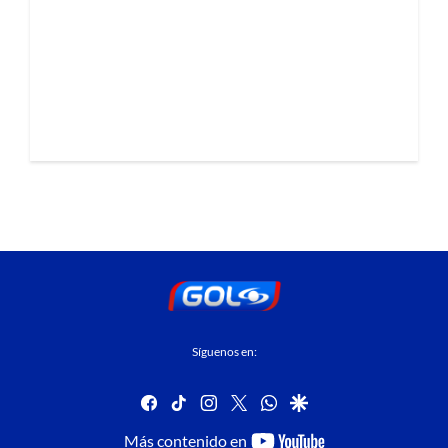
Síguenos en:
facebook
tiktok
instagram
twitter
whatsapp
google
youtube-
Más contenido en