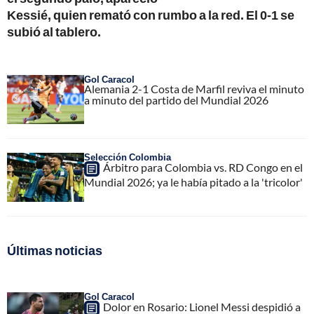
Kessié, quien remató con rumbo a la red. El 0-1 se
subió al tablero.
Gol Caracol
Alemania 2-1 Costa de Marfil reviva el minuto
a minuto del partido del Mundial 2026
Selección Colombia
Árbitro para Colombia vs. RD Congo en el
Mundial 2026; ya le había pitado a la 'tricolor'
Últimas noticias
Gol Caracol
Dolor en Rosario: Lionel Messi despidió a