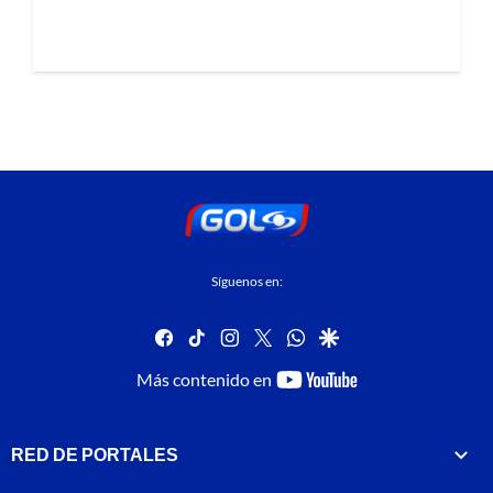
Síguenos en:
facebook
tiktok
instagram
twitter
whatsapp
google
youtube-
Más contenido en
footer
RED DE PORTALES