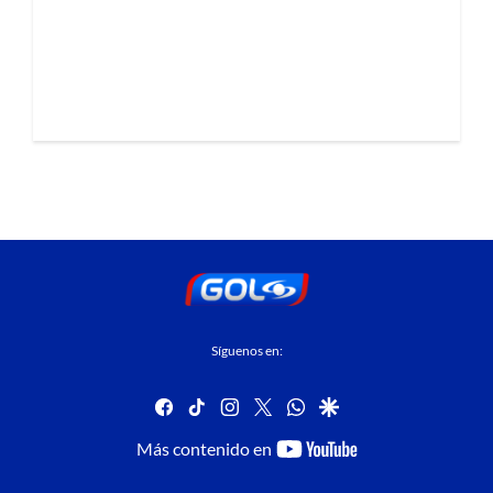
Síguenos en:
facebook
tiktok
instagram
twitter
whatsapp
google
youtube-
Más contenido en
footer