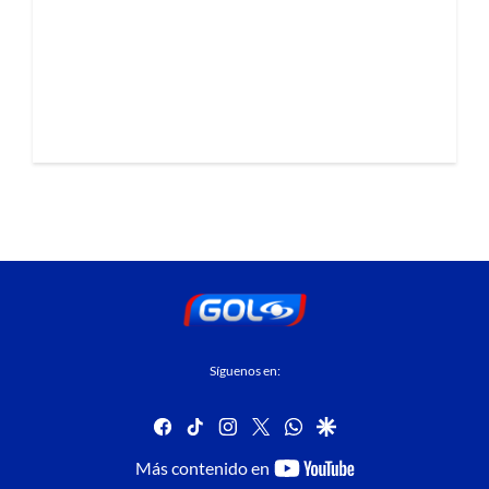
Síguenos en:
facebook
tiktok
instagram
twitter
whatsapp
google
youtube-
Más contenido en
footer