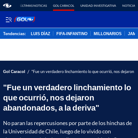
ÚLTIMAS NOTICAS
GOL CARACOL
UNIDAD INVESTIGATIVA
NOTICIAS
Tendencias:
LUIS DÍAZ
FIFA-INFANTINO
MILLONARIOS
JAM
PUBLICIDAD
/
Gol Caracol
"Fue un verdadero linchamiento lo que ocurrió, nos dejaron a
"Fue un verdadero linchamiento lo
que ocurrió, nos dejaron
abandonados, a la deriva"
No paran las repercusiones por parte de los hinchas de
la Universidad de Chile, luego de lo vivido con