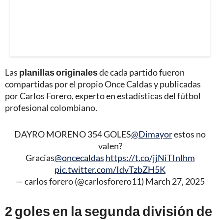
Las
planillas originales
de cada partido fueron
compartidas por el propio Once Caldas y publicadas
por Carlos Forero, experto en estadísticas del fútbol
profesional colombiano.
DAYRO MORENO 354 GOLES
@Dimayor
estos no
valen?
Gracias
@oncecaldas
https://t.co/jjNiTInlhm
pic.twitter.com/IdvTzbZH5K
— carlos forero (@carlosforero11)
March 27, 2025
2 goles en la segunda división de