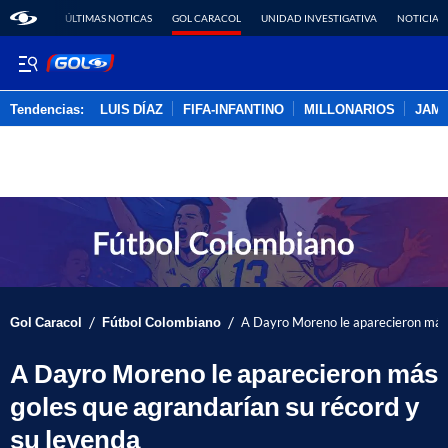
ÚLTIMAS NOTICAS
GOL CARACOL
UNIDAD INVESTIGATIVA
NOTICIAS
Tendencias:
LUIS DÍAZ
FIFA-INFANTINO
MILLONARIOS
JAM
PUBLICIDAD
/
/
Gol Caracol
Fútbol Colombiano
A Dayro Moreno le aparecieron más 
A Dayro Moreno le aparecieron más
goles que agrandarían su récord y
su leyenda