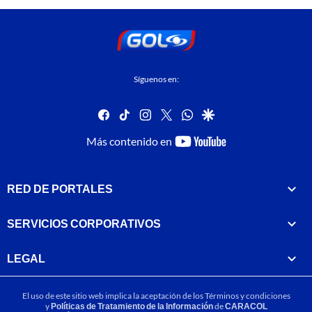
Síguenos en:
facebook
tiktok
instagram
twitter
whatsapp
google
youtube-
Más contenido en
footer
RED DE PORTALES
SERVICIOS CORPORATIVOS
LEGAL
El uso de este sitio web implica la aceptación de los
Términos y condiciones
y
Políticas de Tratamiento de la Información
de
CARACOL