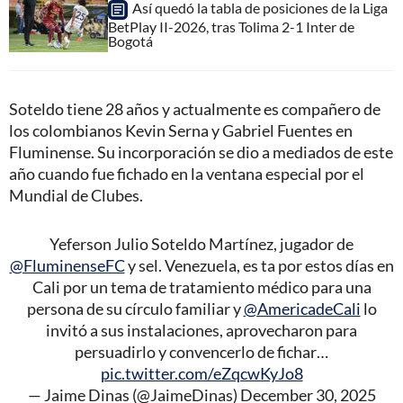
Así quedó la tabla de posiciones de la Liga
BetPlay II-2026, tras Tolima 2-1 Inter de
Bogotá
Soteldo tiene 28 años y actualmente es compañero de
los colombianos Kevin Serna y Gabriel Fuentes en
Fluminense. Su incorporación se dio a mediados de este
año cuando fue fichado en la ventana especial por el
Mundial de Clubes.
Yeferson Julio Soteldo Martínez, jugador de
@FluminenseFC
y sel. Venezuela, es ta por estos días en
Cali por un tema de tratamiento médico para una
persona de su círculo familiar y
@AmericadeCali
lo
invitó a sus instalaciones, aprovecharon para
persuadirlo y convencerlo de fichar…
pic.twitter.com/eZqcwKyJo8
— Jaime Dinas (@JaimeDinas)
December 30, 2025