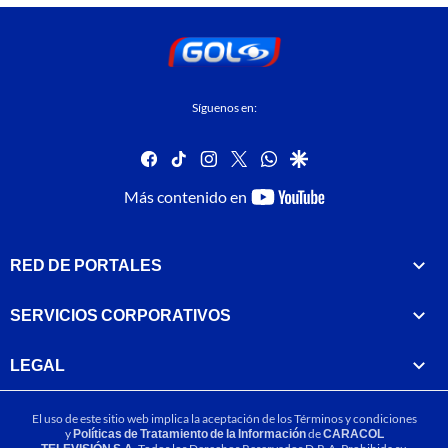
Síguenos en:
facebook
tiktok
instagram
twitter
whatsapp
google
youtube-
Más contenido en
footer
RED DE PORTALES
SERVICIOS CORPORATIVOS
LEGAL
El uso de este sitio web implica la aceptación de los
Términos y condiciones
y
Políticas de Tratamiento de la Información
de
CARACOL