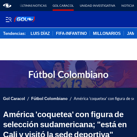
ÚLTIMAS NOTICAS
GOL CARACOL
UNIDAD INVESTIGATIVA
NOTICIAS
Tendencias:
LUIS DÍAZ
FIFA-INFANTINO
MILLONARIOS
JAM
PUBLICIDAD
/
/
Gol Caracol
Fútbol Colombiano
América 'coquetea' con figura de sel
América 'coquetea' con figura de
selección sudamericana; "está en
Cali y visitó la sede deportiva"