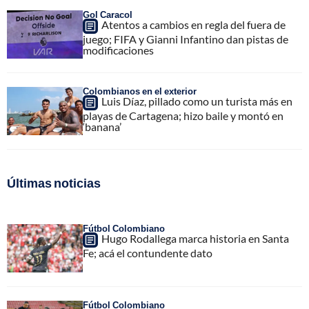
Gol Caracol
Atentos a cambios en regla del fuera de
juego; FIFA y Gianni Infantino dan pistas de
modificaciones
Colombianos en el exterior
Luis Díaz, pillado como un turista más en
playas de Cartagena; hizo baile y montó en
‘banana’
Últimas noticias
Fútbol Colombiano
Hugo Rodallega marca historia en Santa
Fe; acá el contundente dato
Fútbol Colombiano