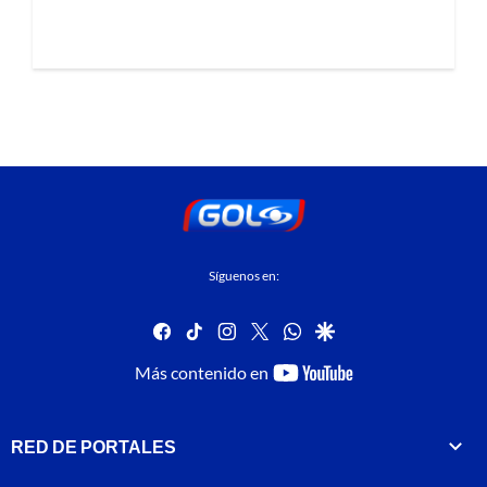
Síguenos en:
facebook
tiktok
instagram
twitter
whatsapp
google
youtube-
Más contenido en
footer
RED DE PORTALES