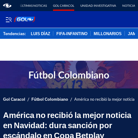
ÚLTIMAS NOTICAS
GOL CARACOL
UNIDAD INVESTIGATIVA
NOTICIAS
Tendencias:
LUIS DÍAZ
FIFA-INFANTINO
MILLONARIOS
JAM
PUBLICIDAD
/
/
Gol Caracol
Fútbol Colombiano
América no recibió la mejor noticia
América no recibió la mejor noticia
en Navidad: dura sanción por
escándalo en Copa Betplay