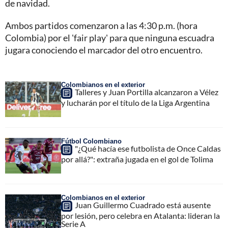
de navidad.
Ambos partidos comenzaron a las 4:30 p.m. (hora
Colombia) por el 'fair play' para que ninguna escuadra
jugara conociendo el marcador del otro encuentro.
Colombianos en el exterior
Talleres y Juan Portilla alcanzaron a Vélez
y lucharán por el título de la Liga Argentina
Fútbol Colombiano
"¿Qué hacía ese futbolista de Once Caldas
por allá?": extraña jugada en el gol de Tolima
Colombianos en el exterior
Juan Guillermo Cuadrado está ausente
por lesión, pero celebra en Atalanta: lideran la
Serie A