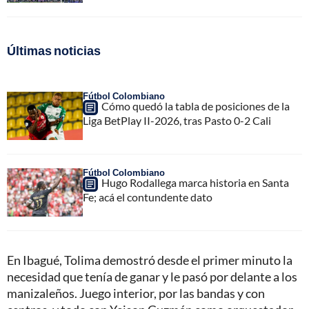
Últimas noticias
Fútbol Colombiano
Cómo quedó la tabla de posiciones de la
Liga BetPlay II-2026, tras Pasto 0-2 Cali
Fútbol Colombiano
Hugo Rodallega marca historia en Santa
Fe; acá el contundente dato
En Ibagué, Tolima demostró desde el primer minuto la
necesidad que tenía de ganar y le pasó por delante a los
manizaleños. Juego interior, por las bandas y con