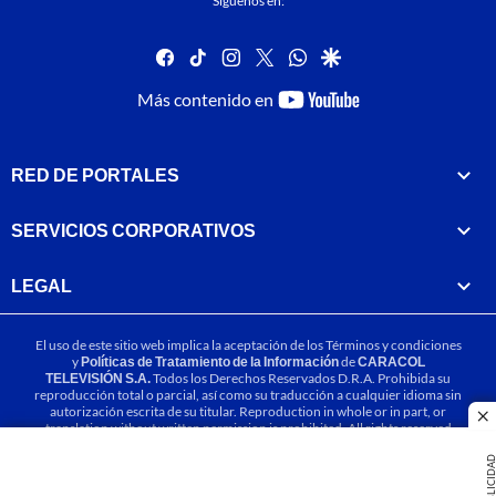
Síguenos en:
facebook
tiktok
instagram
twitter
whatsapp
google
youtube-
Más contenido en
footer
RED DE PORTALES
SERVICIOS CORPORATIVOS
LEGAL
El uso de este sitio web implica la aceptación de los
Términos y condiciones
y
Políticas de Tratamiento de la Información
de
CARACOL
TELEVISIÓN S.A.
Todos los Derechos Reservados D.R.A. Prohibida su
reproducción total o parcial, así como su traducción a cualquier idioma sin
autorización escrita de su titular. Reproduction in whole or in part, or
cl
translation without written permission is prohibited. All rights reserved
2025.
PUBLICIDA
MIEMBRO DE: