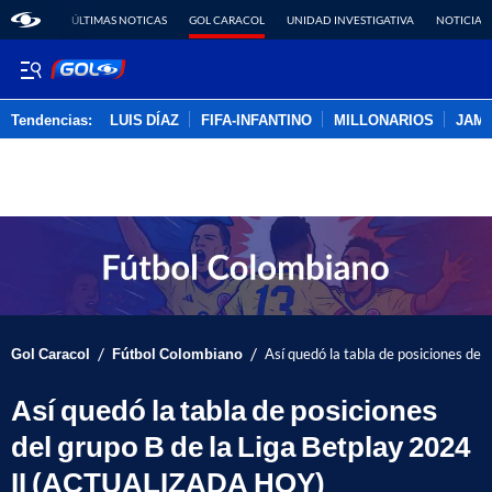
ÚLTIMAS NOTICAS
GOL CARACOL
UNIDAD INVESTIGATIVA
NOTICIAS
Tendencias:
LUIS DÍAZ
FIFA-INFANTINO
MILLONARIOS
JAM
PUBLICIDAD
/
/
Gol Caracol
Fútbol Colombiano
Así quedó la tabla de posiciones d
Así quedó la tabla de posiciones
del grupo B de la Liga Betplay 2024
II (ACTUALIZADA HOY)