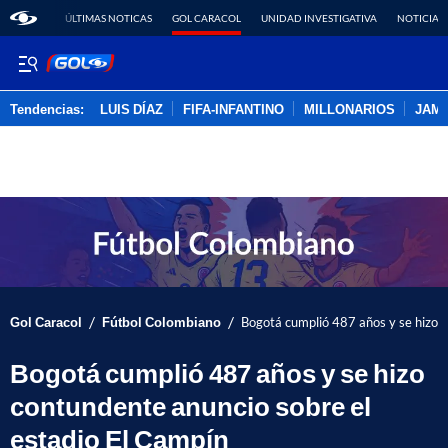
ÚLTIMAS NOTICAS
GOL CARACOL
UNIDAD INVESTIGATIVA
NOTICIAS
Tendencias:
LUIS DÍAZ
FIFA-INFANTINO
MILLONARIOS
JAM
PUBLICIDAD
/
/
Gol Caracol
Fútbol Colombiano
Bogotá cumplió 487 años y se hizo c
Bogotá cumplió 487 años y se hizo
contundente anuncio sobre el
estadio El Campín