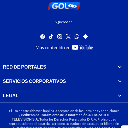
Síguenos en:
facebook
tiktok
instagram
twitter
whatsapp
google
youtube-
Más contenido en
footer
RED DE PORTALES
SERVICIOS CORPORATIVOS
LEGAL
El uso de este sitio web implica la aceptación de los
Términos y condiciones
y
Políticas de Tratamiento de la Información
de
CARACOL
TELEVISIÓN S.A.
Todos los Derechos Reservados D.R.A. Prohibida su
reproducción total o parcial, así como su traducción a cualquier idioma sin
autorización escrita de su titular. Reproduction in whole or in part, or