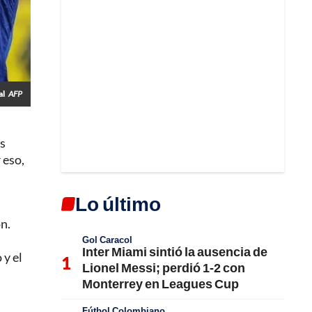
al
AFP
ás
r eso,
Lo último
n.
Gol Caracol
Inter Miami sintió la ausencia de
 y el
Lionel Messi; perdió 1-2 con
Monterrey en Leagues Cup
Fútbol Colombiano