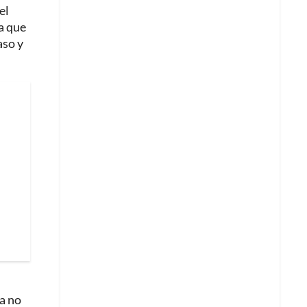
el
 a que
aso y
a no