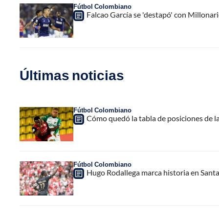
Fútbol Colombiano
Falcao García se 'destapó' con Millonari
Últimas noticias
Fútbol Colombiano
Cómo quedó la tabla de posiciones de la
Fútbol Colombiano
Hugo Rodallega marca historia en Santa