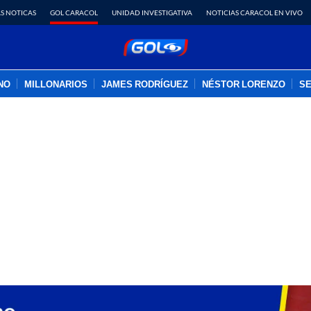
S NOTICAS
GOL CARACOL
UNIDAD INVESTIGATIVA
NOTICIAS CARACOL EN VIVO
INO
MILLONARIOS
JAMES RODRÍGUEZ
NÉSTOR LORENZO
SE
PUBLICIDAD