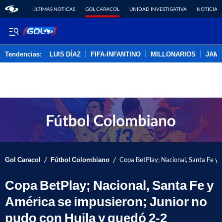
ÚLTIMAS NOTICAS
GOL CARACOL
UNIDAD INVESTIGATIVA
NOTICIAS
Tendencias:
LUIS DÍAZ
FIFA-INFANTINO
MILLONARIOS
JAM
PUBLICIDAD
/
/
Gol Caracol
Fútbol Colombiano
Copa BetPlay; Nacional, Santa Fe y 
Copa BetPlay; Nacional, Santa Fe y
América se impusieron; Junior no
pudo con Huila y quedó 2-2