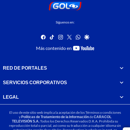
Síguenos en:
facebook
tiktok
instagram
twitter
whatsapp
google
youtube-
Más contenido en
footer
RED DE PORTALES
SERVICIOS CORPORATIVOS
LEGAL
El uso de este sitio web implica la aceptación de los
Términos y condiciones
y
Políticas de Tratamiento de la Información
de
CARACOL
TELEVISIÓN S.A.
Todos los Derechos Reservados D.R.A. Prohibida su
reproducción total o parcial, así como su traducción a cualquier idioma sin
autorización escrita de su titular. Reproduction in whole or in part, or