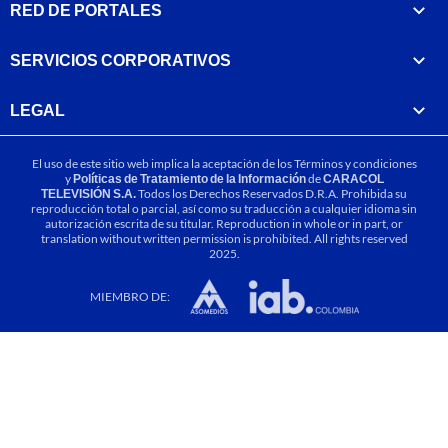
RED DE PORTALES
SERVICIOS CORPORATIVOS
LEGAL
El uso de este sitio web implica la aceptación de los
Términos y condiciones
y
Políticas de Tratamiento de la Información
de
CARACOL
TELEVISIÓN S.A.
Todos los Derechos Reservados D.R.A. Prohibida su
reproducción total o parcial, así como su traducción a cualquier idioma sin
autorización escrita de su titular. Reproduction in whole or in part, or
translation without written permission is prohibited. All rights reserved
2025.
MIEMBRO DE: