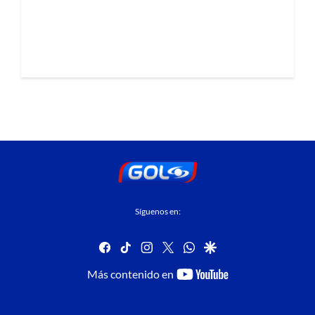
Síguenos en:
facebook
tiktok
instagram
twitter
whatsapp
google
youtube-
Más contenido en
footer