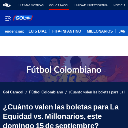
ÚLTIMAS NOTICAS
GOL CARACOL
UNIDAD INVESTIGATIVA
NOTICIAS
Tendencias:
LUIS DÍAZ
FIFA-INFANTINO
MILLONARIOS
JAM
PUBLICIDAD
/
/
Gol Caracol
Fútbol Colombiano
¿Cuánto valen las boletas para La E
¿Cuánto valen las boletas para La
Equidad vs. Millonarios, este
domingo 15 de septiembre?