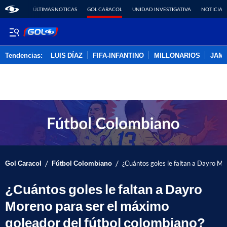
ÚLTIMAS NOTICAS
GOL CARACOL
UNIDAD INVESTIGATIVA
NOTICIAS
Tendencias:
LUIS DÍAZ
FIFA-INFANTINO
MILLONARIOS
JAM
PUBLICIDAD
/
/
Gol Caracol
Fútbol Colombiano
¿Cuántos goles le faltan a Dayro Mo
¿Cuántos goles le faltan a Dayro
Moreno para ser el máximo
goleador del fútbol colombiano?