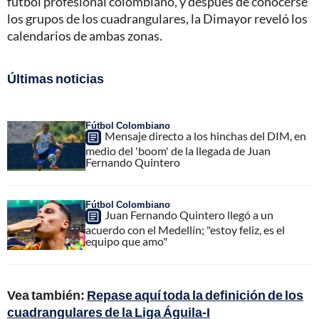
fútbol profesional colombiano, y después de conocerse
los grupos de los cuadrangulares, la Dimayor reveló los
calendarios de ambas zonas.
Últimas noticias
Fútbol Colombiano
Mensaje directo a los hinchas del DIM, en
medio del 'boom' de la llegada de Juan
Fernando Quintero
Fútbol Colombiano
Juan Fernando Quintero llegó a un
acuerdo con el Medellín; "estoy feliz, es el
equipo que amo"
Vea también:
Repase aquí toda la definición de los
cuadrangulares de la Liga Águila-I