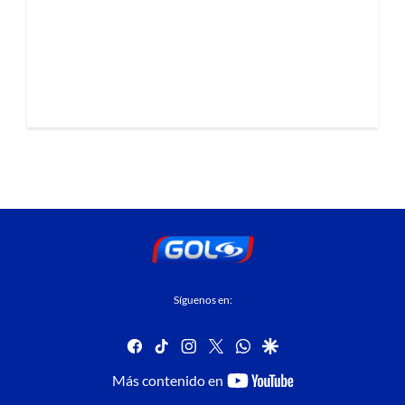
Síguenos en:
facebook
tiktok
instagram
twitter
whatsapp
google
youtube-
Más contenido en
footer