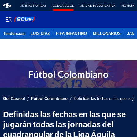
ÚLTIMAS NOTICAS
GOL CARACOL
UNIDAD INVESTIGATIVA
NOTICIAS
Tendencias:
LUIS DÍAZ
FIFA-INFANTINO
MILLONARIOS
JAM
PUBLICIDAD
/
/
Gol Caracol
Fútbol Colombiano
Definidas las fechas en las que se ju
Definidas las fechas en las que se
jugarán todas las jornadas del
cuadrangular de la Liga Águila