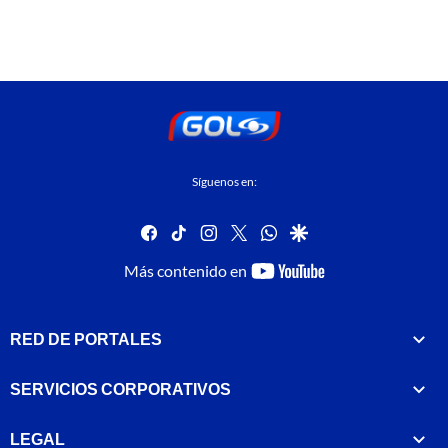
Síguenos en:
facebook
tiktok
instagram
twitter
whatsapp
google
youtube-
Más contenido en
footer
RED DE PORTALES
SERVICIOS CORPORATIVOS
LEGAL