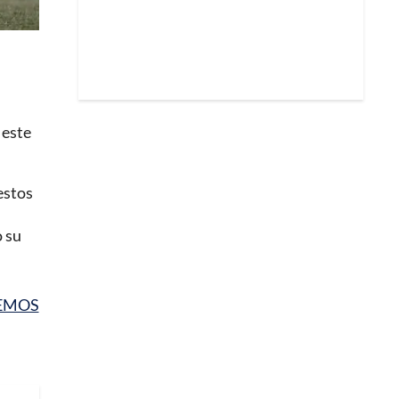
 este
estos
o su
EMOS