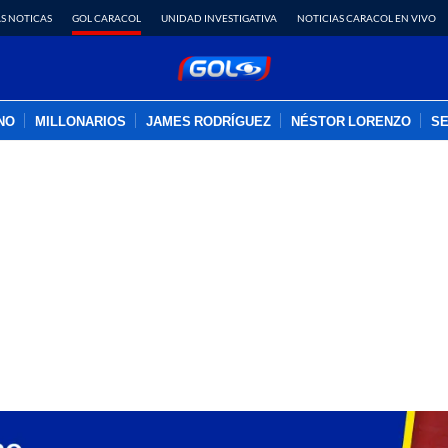
S NOTICAS
GOL CARACOL
UNIDAD INVESTIGATIVA
NOTICIAS CARACOL EN VIVO
INO
MILLONARIOS
JAMES RODRÍGUEZ
NÉSTOR LORENZO
SE
PUBLICIDAD