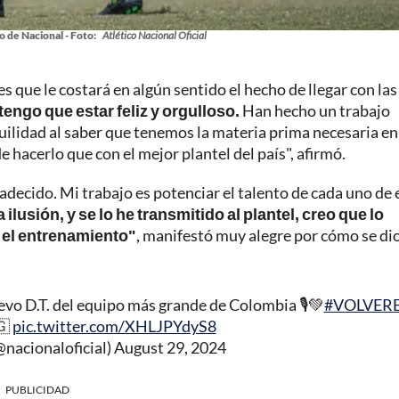
o de Nacional - Foto:
Atlético Nacional Oficial
es que le costará en algún sentido el hecho de llegar con las
tengo que estar feliz y orgulloso.
Han hecho un trabajo
quilidad al saber que tenemos la materia prima necesaria en
acerlo que con el mejor plantel del país", afirmó.
adecido. Mi trabajo es potenciar el talento de cada uno de 
lusión, y se lo he transmitido al plantel, creo que lo
 el entrenamiento"
, manifestó muy alegre por cómo se di
evo D.T. del equipo más grande de Colombia 🎙️💚
#VOLVER
🇬
pic.twitter.com/XHLJPYdyS8
@nacionaloficial)
August 29, 2024
PUBLICIDAD