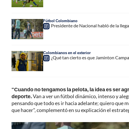
Fútbol Colombiano
Presidente de Nacional habló de la lleg
Colombianos en el exterior
¿Qué tan cierto es que Jaminton Campaz
"Cuando no tengamos la pelota, la idea es ser agre
deporte.
Van a ver un fútbol dinámico, intenso y ale
pensando que todo es ir hacia adelante; quiero que m
que hacer", complementó en su explicación el estrate