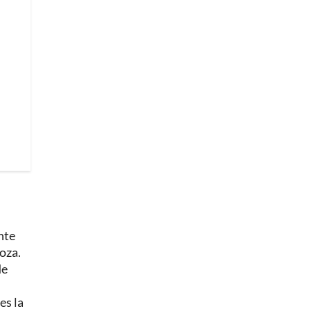
nte
oza.
de
es la