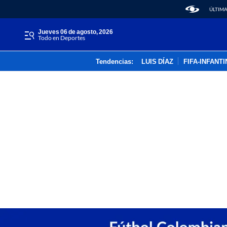
ÚLTIMA
jueves 06 de agosto, 2026
Todo en Deportes
Tendencias:
LUIS DÍAZ
FIFA-INFANT