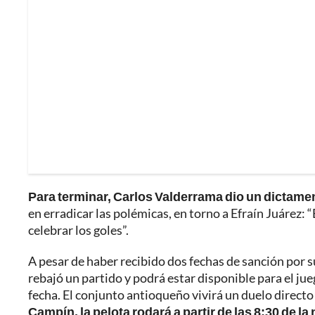
Para terminar, Carlos Valderrama dio un dictame
en erradicar las polémicas, en torno a Efraín Juárez: 
celebrar los goles”.
A pesar de haber recibido dos fechas de sanción por s
rebajó un partido y podrá estar disponible para el jue
fecha. El conjunto antioqueño vivirá un duelo directo
Campín, la pelota rodará a partir de las 8:30 de la