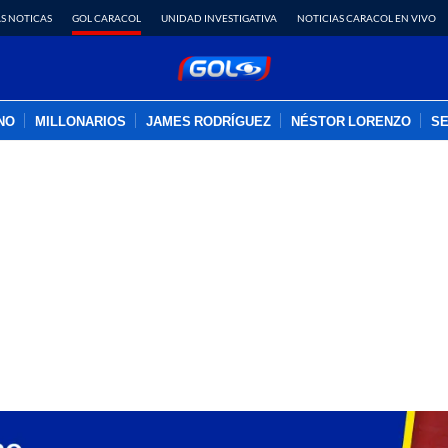
S NOTICAS
GOL CARACOL
UNIDAD INVESTIGATIVA
NOTICIAS CARACOL EN VIVO
INO
MILLONARIOS
JAMES RODRÍGUEZ
NÉSTOR LORENZO
SE
PUBLICIDAD