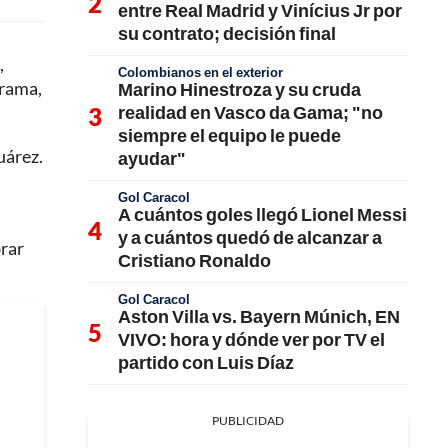
entre Real Madrid y Vinícius Jr por
su contrato; decisión final
,
Colombianos en el exterior
rrama,
Marino Hinestroza y su cruda
realidad en Vasco da Gama; "no
siempre el equipo le puede
uárez.
ayudar"
Gol Caracol
A cuántos goles llegó Lionel Messi
y a cuántos quedó de alcanzar a
brar
Cristiano Ronaldo
Gol Caracol
Aston Villa vs. Bayern Múnich, EN
VIVO: hora y dónde ver por TV el
partido con Luis Díaz
PUBLICIDAD