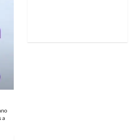
iano
s a