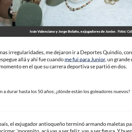
Iván Valenciano y Jorge Bolaño, exjugadores de Junior.
Fotos: Co
as irregularidades, me dejaron ir a Deportes Quindío, con
spegue allá y ahí fue cuando
me fui para Junior,
un grande 
 momento en el que su carrera deportiva se partió en dos.
a durar hasta los 50 años; ¿dónde están los goleadores nuevos?
 país, el exjugador antioqueño terminó armando maletas pa
irme: 'morenito, acá vas a ser feliz, vas a ser figura. Y buen