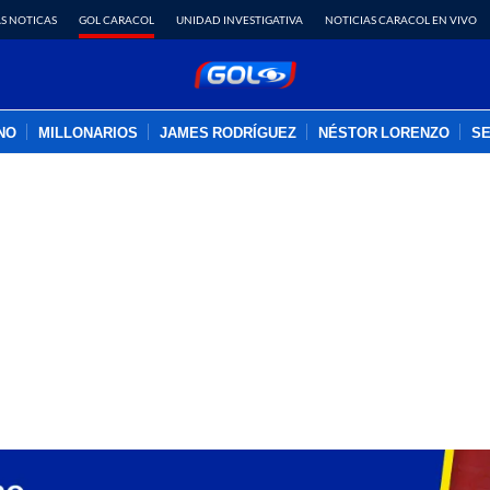
S NOTICAS
GOL CARACOL
UNIDAD INVESTIGATIVA
NOTICIAS CARACOL EN VIVO
INO
MILLONARIOS
JAMES RODRÍGUEZ
NÉSTOR LORENZO
SE
PUBLICIDAD