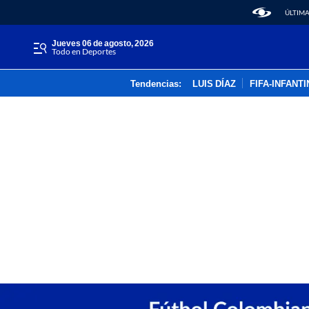
ÚLTIMA
jueves 06 de agosto, 2026
Todo en Deportes
Tendencias:
LUIS DÍAZ
FIFA-INFANT