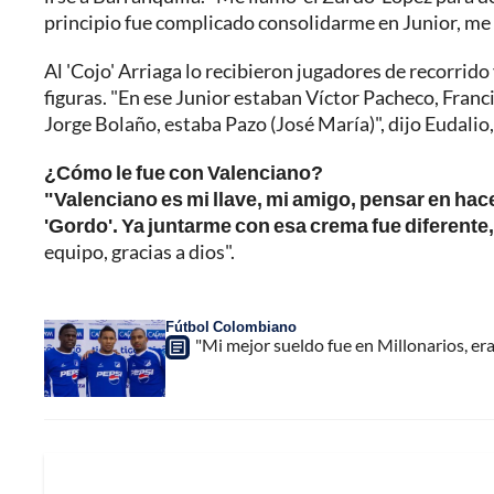
principio fue complicado consolidarme en Junior, me c
Al 'Cojo' Arriaga lo recibieron jugadores de recorri
figuras. "En ese Junior estaban Víctor Pacheco, Fran
Jorge Bolaño, estaba Pazo (José María)", dijo Eudalio
¿Cómo le fue con Valenciano?
"Valenciano es mi llave, mi amigo, pensar en hace
'Gordo'. Ya juntarme con esa crema fue diferente,
equipo, gracias a dios".
Fútbol Colombiano
"Mi mejor sueldo fue en Millonarios, e