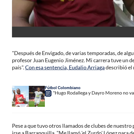
"Después de Envigado, de varias temporadas, de algun
profesor Juan Eugenio Jiménez. Mi carrera tuve un de
país".
Con esa sentencia, Eudalio Arriaga
describió el
Fútbol Colombiano
"Hugo Rodallega y Dayro Moreno no van 
Pese a que tuvo otros llamados de clubes de nuestro
irse a Barranquilla. "Me llamó 'el Zurdo' López para dec