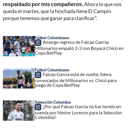
respaldado por mis compañeros.
Ahora lo que nos
queda el martes, que la hinchada llene El Campín
porque tenemos que ganar para clasificar".
Fútbol Colombiano
Amargo regreso de Falcao García;
Millonarios empató 2-2 con Boyacá Chicó en
Copa BetPlay
Fútbol Colombiano
Falcao García está de vuelta; lidera
convocados de Millonarios vs. Chicó para
juego de Copa BetPlay
Selección Colombia
¿Por qué Falcao García no fue tenido en
cuenta por Néstor Lorenzo para la Selección
Colombia?