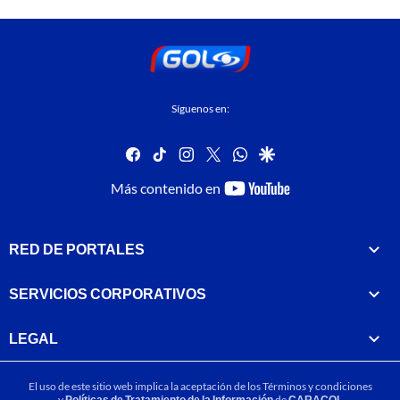
Síguenos en:
facebook
tiktok
instagram
twitter
whatsapp
google
youtube-
Más contenido en
footer
RED DE PORTALES
SERVICIOS CORPORATIVOS
LEGAL
El uso de este sitio web implica la aceptación de los
Términos y condiciones
y
Políticas de Tratamiento de la Información
de
CARACOL