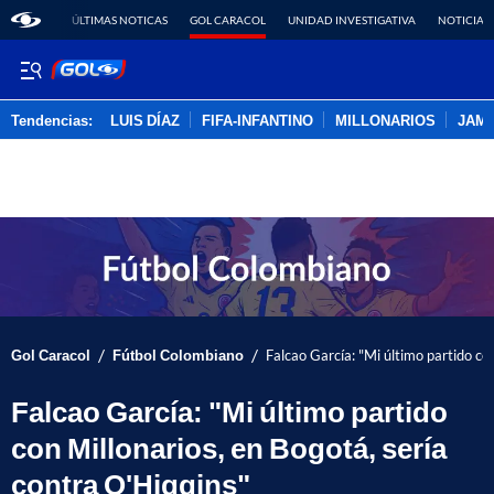
ÚLTIMAS NOTICAS
GOL CARACOL
UNIDAD INVESTIGATIVA
NOTICIAS
Tendencias:
LUIS DÍAZ
FIFA-INFANTINO
MILLONARIOS
JAM
PUBLICIDAD
/
/
Gol Caracol
Fútbol Colombiano
Falcao García: "Mi último partido co
Falcao García: "Mi último partido
con Millonarios, en Bogotá, sería
contra O'Higgins"