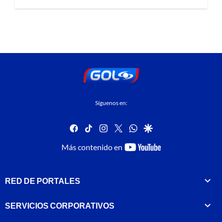
Síguenos en:
facebook
tiktok
instagram
twitter
whatsapp
google
youtube-
Más contenido en
footer
RED DE PORTALES
SERVICIOS CORPORATIVOS