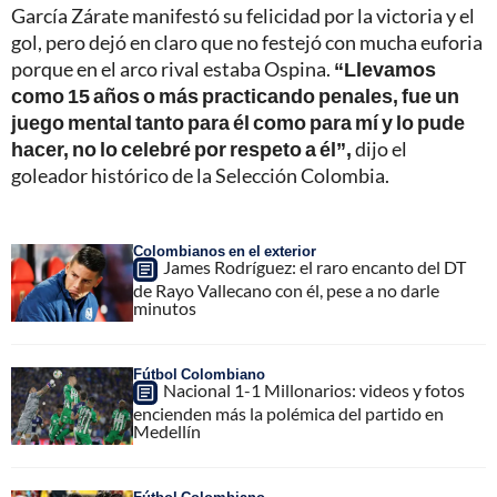
García Zárate manifestó su felicidad por la victoria y el
gol, pero dejó en claro que no festejó con mucha euforia
porque en el arco rival estaba Ospina.
“Llevamos
como 15 años o más practicando penales, fue un
juego mental tanto para él como para mí y lo pude
hacer, no lo celebré por respeto a él”,
dijo el
goleador histórico de la Selección Colombia.
Colombianos en el exterior
James Rodríguez: el raro encanto del DT
de Rayo Vallecano con él, pese a no darle
minutos
Fútbol Colombiano
Nacional 1-1 Millonarios: videos y fotos
encienden más la polémica del partido en
Medellín