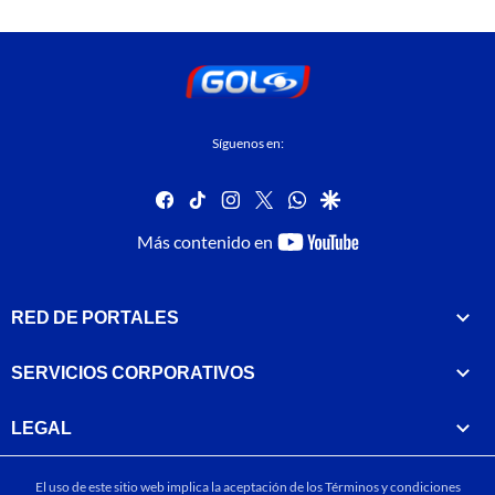
Síguenos en:
facebook
tiktok
instagram
twitter
whatsapp
google
youtube-
Más contenido en
footer
RED DE PORTALES
SERVICIOS CORPORATIVOS
LEGAL
El uso de este sitio web implica la aceptación de los
Términos y condiciones