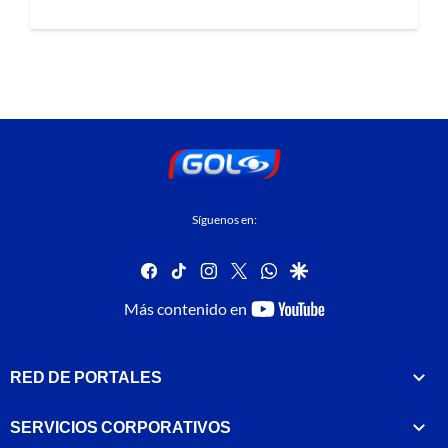
Síguenos en:
facebook
tiktok
instagram
twitter
whatsapp
google
youtube-
Más contenido en
footer
RED DE PORTALES
SERVICIOS CORPORATIVOS