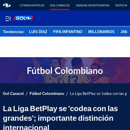
ÚLTIMAS NOTICAS
GOL CARACOL
UNIDAD INVESTIGATIVA
NOTICIAS
Tendencias:
LUIS DÍAZ
FIFA-INFANTINO
MILLONARIOS
JAM
PUBLICIDAD
/
/
Gol Caracol
Fútbol Colombiano
La Liga BetPlay se 'codea con las gr
La Liga BetPlay se 'codea con las
grandes'; importante distinción
internacional