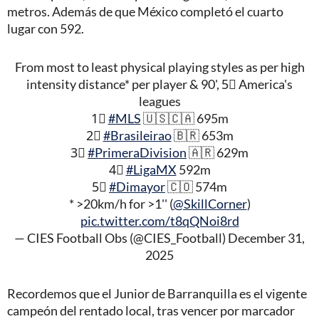
metros. Además de que México completó el cuarto
lugar con 592.
From most to least physical playing styles as per high
intensity distance* per player & 90', 5⃣ America's
leagues
1⃣
#MLS
🇺🇸🇨🇦 695m
2⃣
#Brasileirao
🇧🇷 653m
3⃣
#PrimeraDivision
🇦🇷 629m
4⃣
#LigaMX
592m
5⃣
#Dimayor
🇨🇴 574m
* >20km/h for >1'' (
@SkillCorner
)
pic.twitter.com/t8qQNoi8rd
— CIES Football Obs (@CIES_Football)
December 31,
2025
Recordemos que el Junior de Barranquilla es el vigente
campeón del rentado local, tras vencer por marcador