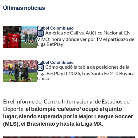
Últimas noticias
Fútbol Colombiano
América de Cali vs. Atlético Nacional, EN
VIVO: hora y dónde ver por TV el partidazo de
Liga BetPlay
Fútbol Colombiano
Cómo quedó la tabla de posiciones de la
Liga BetPlay II-2026, tras Santa Fe 2- 0 Boyacá
Chicó
En el informe del Centro Internacional de Estudios del
Deporte,
el balompié ‘cafetero’ ocupó el quinto
lugar, siendo superada por la Major League Soccer
(MLS), el Brasileirao y hasta la Liga MX.