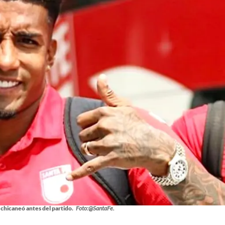
chicaneó antes del partido.
Foto:@SantaFe.