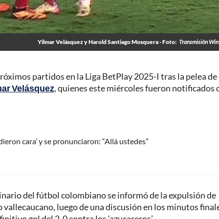
Yilmar Velásquez y Harold Santiago Mosquera - Foto:
Transmisión Win
róximos partidos en la Liga BetPlay 2025-I tras la pelea de
mar Velásquez
, quienes este miércoles fueron notificados 
ieron cara’ y se pronunciaron: “Allá ustedes”
inario del fútbol colombiano se informó de la expulsión de
o vallecaucano, luego de una discusión en los minutos final
itivo gol del 2-0 contra los ‘azucareros’.