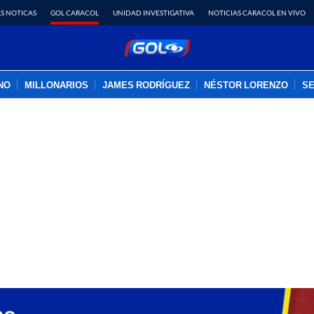
S NOTICAS
GOL CARACOL
UNIDAD INVESTIGATIVA
NOTICIAS CARACOL EN VIVO
INO
MILLONARIOS
JAMES RODRÍGUEZ
NÉSTOR LORENZO
SE
PUBLICIDAD