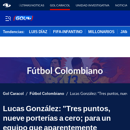
ÚLTIMAS NOTICAS
GOL CARACOL
UNIDAD INVESTIGATIVA
NOTICIAS
Tendencias:
LUIS DÍAZ
FIFA-INFANTINO
MILLONARIOS
JAM
PUBLICIDAD
/
/
Gol Caracol
Fútbol Colombiano
Lucas González: "Tres puntos, nueve
Lucas González: "Tres puntos,
nueve porterías a cero; para un
equipo que aparentemente