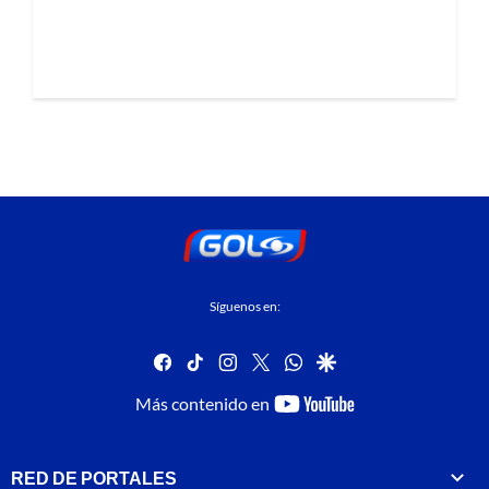
Síguenos en:
facebook
tiktok
instagram
twitter
whatsapp
google
youtube-
Más contenido en
footer
RED DE PORTALES