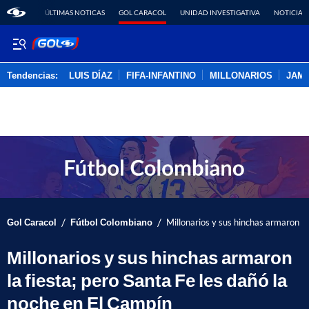
ÚLTIMAS NOTICAS
GOL CARACOL
UNIDAD INVESTIGATIVA
NOTICIAS
Tendencias:
LUIS DÍAZ
FIFA-INFANTINO
MILLONARIOS
JAM
PUBLICIDAD
/
/
Gol Caracol
Fútbol Colombiano
Millonarios y sus hinchas armaron la
Millonarios y sus hinchas armaron
la fiesta; pero Santa Fe les dañó la
noche en El Campín