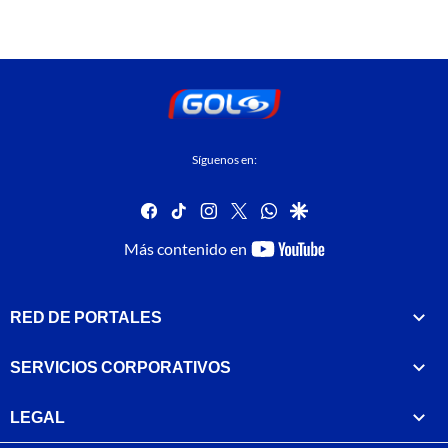
Síguenos en:
facebook
tiktok
instagram
twitter
whatsapp
google
youtube-
Más contenido en
footer
RED DE PORTALES
SERVICIOS CORPORATIVOS
LEGAL